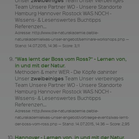
Unser
Team Unser vierbeiniges
Team Unsere Partner WO - Unsere Standorte
Hamburg Hannover Rostock WAS NOCH -
Wissens- & Lesenswertes Buchtipps
Referenzen…
Adresse: http://www.die-naturakademie.de/die-
naturakademie/was-unser-angebot/seminare-workshops.php —
Stand: 14.07.2015, 14:36 — Score: 3,11
"Was lernt der Boss vom Ross?" - Lernen von,
in und mit der Natur.
Methoden & mehr WER - Die Köpfe dahinter
zweibeiniges
Unser
Team Unser vierbeiniges
Team Unsere Partner WO - Unsere Standorte
Hamburg Hannover Rostock WAS NOCH -
Wissens- & Lesenswertes Buchtipps
Referenzen…
Adresse: http://www.die-naturakademie.de/die-
naturakademie/was-unser-angebot/vortraege-events/was-lernt-
der-boss-vom-ross.php — Stand: 14.07.2015, 14:36 — Score: 2,95
Hannover - Lernen von, in und mit der Natur.