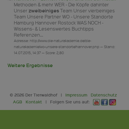
Methoden & mehr WER - Die Köpfe dahinter
zweibeiniges
Unser
Team Unser vierbeiniges
Team Unsere Partner WO - Unsere Standorte
Hamburg Hannover Rostock WAS NOCH -
Wissens- & Lesenswertes Buchtipps
Referenzen…
Adresse: http://www.die-naturakademie.de/die-
naturakademie/wo-unsere-standorte/hannover.php — Stand:
14.07.2015, 14:37 — Score: 2,80
Weitere Ergebnisse
© 2026 Der Tierwaldhof |
Impressum
Datenschutz
AGB
Kontakt
| Folgen Sie uns auf:
Y
F
I
o
a
n
u
c
s
t
e
t