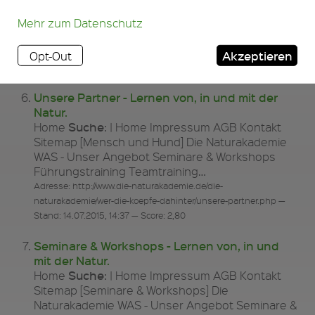
Führungstraining Teamtraining…
Mehr zum Datenschutz
Adresse: http://www.die-naturakademie.de/die-
naturakademie/was-unser-angebot/vortraege-events/mit-allen-
wassern-gewaschen.php — Stand: 14.07.2015, 14:36 — Score:
Akzeptieren
Opt-Out
2,95 — 1 ähnliche Seite(n)
Unsere Partner - Lernen von, in und mit der
Natur.
Suche
Home
: | Home Impressum AGB Kontakt
Sitemap [Mensch und Hund] Die Naturakademie
WAS - Unser Angebot Seminare & Workshops
Führungstraining Teamtraining…
Adresse: http://www.die-naturakademie.de/die-
naturakademie/wer-die-koepfe-dahinter/unsere-partner.php —
Stand: 14.07.2015, 14:37 — Score: 2,80
Seminare & Workshops - Lernen von, in und
mit der Natur.
Suche
Home
: | Home Impressum AGB Kontakt
Sitemap [Seminare & Workshops] Die
Naturakademie WAS - Unser Angebot Seminare &