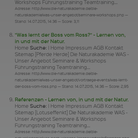
Workshops Führungstraining Teamtraining…
Adresse: http://www.die-naturakademie.de/die-
naturakademie/was-unser-angebot/seminare-workshops.php —
Stand: 14.07.2015, 14:36 — Score: 3,11
"Was lernt der Boss vom Ross?" - Lernen von,
in und mit der Natur.
Suche
Home
: | Home Impressum AGB Kontakt
Sitemap [Pferde Herde] Die Naturakademie WAS -
Unser Angebot Seminare & Workshops
Führungstraining Teamtraining…
Adresse: http://www.die-naturakademie.de/die-
naturakademie/was-unser-angebot/vortraege-events/was-lernt-
der-boss-vom-ross.php — Stand: 14.07.2015, 14:36 — Score: 2,95
Referenzen - Lernen von, in und mit der Natur.
Suche
Home
: | Home Impressum AGB Kontakt
Sitemap [Lotuseffenkt] Die Naturakademie WAS -
Unser Angebot Seminare & Workshops
Führungstraining Teamtraining…
Adresse: http://www.die-naturakademie.de/die-