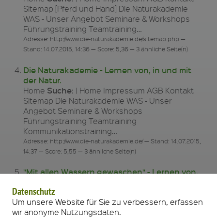
Sitemap [Pferd und Hand] Die Naturakademie
WAS - Unser Angebot Seminare & Workshops
Führungstraining Teamtraining…
Adresse: http://www.die-naturakademie.de/sitemap.php —
Stand: 14.07.2015, 14:36 — Score: 5,36 — 3 ähnliche Seite(n)
Die Naturakademie - Lernen von, in und mit
der Natur.
Suche
Home
: | Home Impressum AGB Kontakt
Sitemap Die Naturakademie WAS - Unser
Angebot Seminare & Workshops
Führungstraining Teamtraining
Kommunikationstraining…
Adresse: http://www.die-naturakademie.de/ — Stand: 14.07.2015,
14:37 — Score: 5,55 — 3 ähnliche Seite(n)
"Mit allen Wassern gewaschen" - Lernen von,
in und mit der Natur.
Datenschutz
Suche
Home
: | Home Impressum AGB Kontakt
Um unsere Website für Sie zu verbessern, erfassen
Sitemap [Elefant Wasser] Die Naturakademie WAS
wir anonyme Nutzungsdaten.
- Unser Angebot Seminare & Workshops