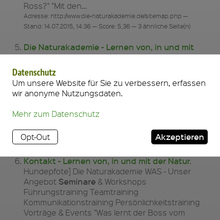
Ross?" "Mit den…
Adresse: http://www.die-naturakademie.de/sitemap.php —
Stand: 14.07.2015, 14:36 — Score: 5,36 — 3 ähnliche Seite(n)
Die Naturakademie - Lernen von, in und mit
der Natur.
Sitemap Die Naturakademie WAS - Unser
Datenschutz
Seminare
Angebot
& Workshops
Um unsere Website für Sie zu verbessern, erfassen
Führungstraining Teamtraining
wir anonyme Nutzungsdaten.
Kommunikationstraining Persönlichkeitstraining
Vorträge & Events "Was lernt der Boss vom
Mehr zum Datenschutz
Ross?" "Mit den…
Adresse: http://www.die-naturakademie.de/ — Stand: 14.07.2015,
Akzeptieren
Opt-Out
14:37 — Score: 5,55 — 3 ähnliche Seite(n)
Kontakt - Lernen von, in und mit der Natur.
Hundepfote] Die Naturakademie WAS - Unser
Seminare
Angebot
& Workshops
Führungstraining Teamtraining
Kommunikationstraining Persönlichkeitstraining
Vorträge & Events "Was lernt der Boss vom