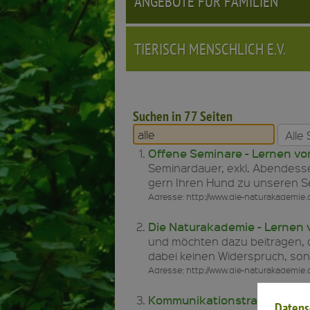
ANGEBOTE FÜR FAMILIEN
TIERISCH MENSCHLICH E.V.
Suchen in 77 Seiten
Offene Seminare - Lernen von,
Seminardauer, exkl. Abendes
gern Ihren Hund zu unseren S
Adresse: http://www.die-naturakademie.
Die Naturakademie - Lernen v
und möchten dazu beitragen, d
dabei keinen Widerspruch, son
Adresse: http://www.die-naturakademie.de
Kommunikationstraining - Ler
Datens