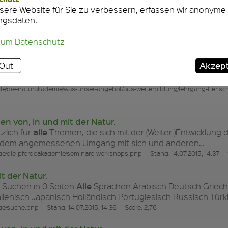
alle
ch kommunizieren wir
ständig, wenn auch nicht immer erf
ere Website für Sie zu verbessern, erfassen wir anonyme
ren Kollegen, mit der Kassiererin im Supermarkt, mit…
ngsdaten.
.de/die-naturakademie/was-unser-angebot/seminare-workshops/kommunikations
zum Datenschutz
n" - Lernen von, in und mit der Natur.
Akzept
Out
alle
acilitators für
am Prozess beteiligten Zwei- und Vierbei
htbar, die Möglichkeiten, aber auch Grenzen der…
de/die-naturakademie/was-unser-angebot/aus-weiterbildung/lehrgang-tierisch
n von, in und mit der Natur.
alle
zlich für
Themen, die sich mit der (Weiter-)Entwicklung 
o dem angemessenen Umgang mit sich und anderen…
de/die-pferdeakademie/seminare-workshops.php — Stand: 14.07.2015, 14:37 — 
t der Natur.
Alle
 Suchen in 0 Seiten
Sprachen Arabisch Deutsch Griechi
alienisch Japanisch Holländisch Portugiesisch Russisch Tür
e/suche.php — Stand: 14.07.2015, 14:36 — Score: 2,76