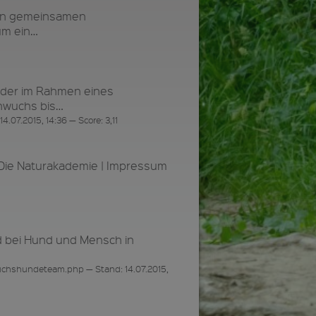
nen gemeinsamen
um ein…
der im Rahmen eines
chwuchs bis…
07.2015, 14:36 — Score: 3,11
5 Die Naturakademie | Impressum
d bei Hund und Mensch in
suchshundeteam.php — Stand: 14.07.2015,