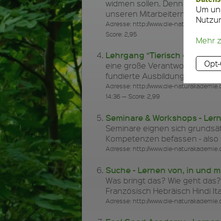
widmen sollen. Denn schließli
Um uns
unseren Mitarbeitern, mit unse
Nutzu
Adresse: http://www.die-naturakademie
Score: 2,95
Mehr 
Lehrgang "Tierisch gut berate
Opt-
eine große Verantwortung des F
fundierte Ausbildung unverzic
Adresse: http://www.die-naturakademie.
14:36 — Score: 2,99
Seminare & Workshops - Lerne
Seminare eignen sich grundsät
Kompetenzen befassen - als
Adresse: http://www.die-naturakademie.
Suche - Lernen von, in und mi
Was bringt das? Wie geht das?
Französisch Hebräisch Hindi It
Adresse: http://www.die-naturakademie.d