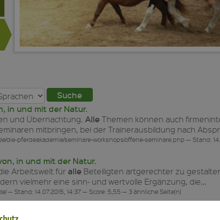
 in und mit der Natur.
Alle
sen und Übernachtung.
Themen können auch firmenint
eminaren mitbringen, bei der Trainerausbildung nach Absp
de/die-pferdeakademie/seminare-workshops/offene-seminare.php — Stand: 14.0
on, in und mit der Natur.
alle
ie Arbeitswelt für
Beteiligten artgerechter zu gestalte
dern vielmehr eine sinn- und wertvolle Ergänzung, die…
/ — Stand: 14.07.2015, 14:37 — Score: 5,55 — 3 ähnliche Seite(n)
nen von, in und mit der Natur.
chutz