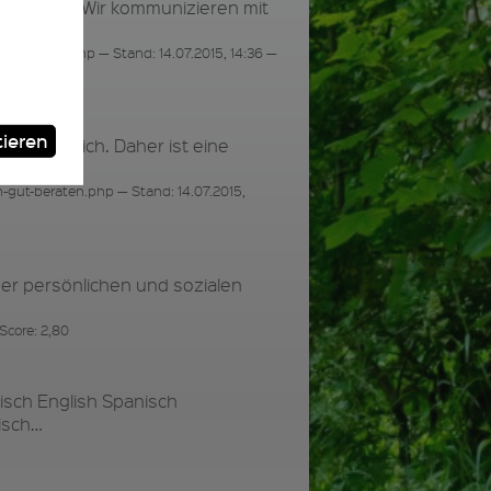
olgreich . Wir kommunizieren mit
training.php — Stand: 14.07.2015, 14:36 —
ieren
ner mit sich. Daher ist eine
-gut-beraten.php — Stand: 14.07.2015,
der persönlichen und sozialen
Score: 2,80
sch English Spanisch
kisch…