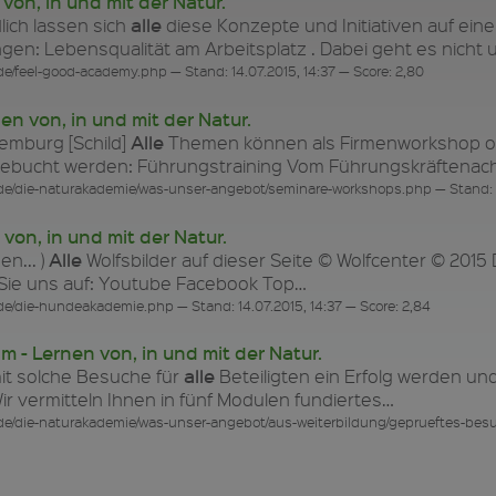
on, in und mit der Natur.
alle
lich lassen sich
diese Konzepte und Initiativen auf ei
en: Lebensqualität am Arbeitsplatz . Dabei geht es nicht 
e/feel-good-academy.php — Stand: 14.07.2015, 14:37 — Score: 2,80
n von, in und mit der Natur.
Alle
emburg [Schild]
Themen können als Firmenworkshop o
s gebucht werden: Führungstraining Vom Führungskräftena
de/die-naturakademie/was-unser-angebot/seminare-workshops.php — Stand: 14.
on, in und mit der Natur.
Alle
en... )
Wolfsbilder auf dieser Seite © Wolfcenter © 201
 Sie uns auf: Youtube Facebook Top…
de/die-hundeakademie.php — Stand: 14.07.2015, 14:37 — Score: 2,84
- Lernen von, in und mit der Natur.
alle
t solche Besuche für
Beteiligten ein Erfolg werden un
Wir vermitteln Ihnen in fünf Modulen fundiertes…
.de/die-naturakademie/was-unser-angebot/aus-weiterbildung/geprueftes-be