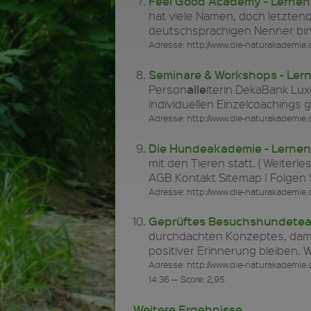
Feel Good Academy - Lernen v
hat viele Namen, doch letztend
deutschsprachigen Nenner bing
Adresse: http://www.die-naturakademie.d
Seminare & Workshops - Lerne
alle
Person
iterin DekaBank Lux
individuellen Einzelcoaching
Adresse: http://www.die-naturakademie.
Die Hundeakademie - Lernen v
mit den Tieren statt. ( Weiterles
AGB Kontakt Sitemap | Folgen
Adresse: http://www.die-naturakademie.
Geprüftes Besuchshundeteam 
durchdachten Konzeptes, dami
positiver Erinnerung bleiben. 
Adresse: http://www.die-naturakademie
14:36 — Score: 2,95
Weitere Ergebnisse