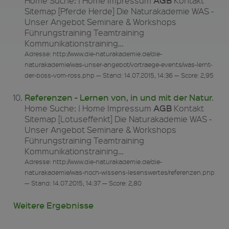
AGB
Home Suche: | Home Impressum
Kontakt
Sitemap [Pferde Herde] Die Naturakademie WAS -
Unser Angebot Seminare & Workshops
Führungstraining Teamtraining
Kommunikationstraining…
Adresse: http://www.die-naturakademie.de/die-
naturakademie/was-unser-angebot/vortraege-events/was-lernt-
der-boss-vom-ross.php — Stand: 14.07.2015, 14:36 — Score: 2,95
Referenzen - Lernen von, in und mit der Natur.
AGB
Home Suche: | Home Impressum
Kontakt
Sitemap [Lotuseffenkt] Die Naturakademie WAS -
Unser Angebot Seminare & Workshops
Führungstraining Teamtraining
Kommunikationstraining…
Adresse: http://www.die-naturakademie.de/die-
naturakademie/was-noch-wissens-lesenswertes/referenzen.php
— Stand: 14.07.2015, 14:37 — Score: 2,80
Weitere Ergebnisse