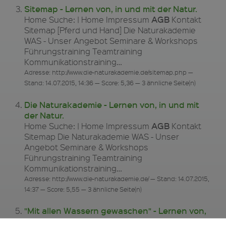
Sitemap - Lernen von, in und mit der Natur.
AGB
Home Suche: | Home Impressum
Kontakt
Sitemap [Pferd und Hand] Die Naturakademie
WAS - Unser Angebot Seminare & Workshops
Führungstraining Teamtraining
Kommunikationstraining…
Adresse: http://www.die-naturakademie.de/sitemap.php —
Stand: 14.07.2015, 14:36 — Score: 5,36 — 3 ähnliche Seite(n)
Die Naturakademie - Lernen von, in und mit
der Natur.
AGB
Home Suche: | Home Impressum
Kontakt
Sitemap Die Naturakademie WAS - Unser
Angebot Seminare & Workshops
Führungstraining Teamtraining
Kommunikationstraining…
Adresse: http://www.die-naturakademie.de/ — Stand: 14.07.2015,
14:37 — Score: 5,55 — 3 ähnliche Seite(n)
"Mit allen Wassern gewaschen" - Lernen von,
in und mit der Natur.