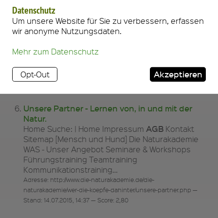
AGB
Home Suche: | Home Impressum
Kontakt
Datenschutz
Sitemap [Elefant Wasser] Die Naturakademie WAS
Um unsere Website für Sie zu verbessern, erfassen
- Unser Angebot Seminare & Workshops
wir anonyme Nutzungsdaten.
Führungstraining Teamtraining
Kommunikationstraining…
Mehr zum Datenschutz
Adresse: http://www.die-naturakademie.de/die-
naturakademie/was-unser-angebot/vortraege-events/mit-allen-
Akzeptieren
Opt-Out
wassern-gewaschen.php — Stand: 14.07.2015, 14:36 — Score:
2,95 — 1 ähnliche Seite(n)
Unsere Partner - Lernen von, in und mit der
Natur.
AGB
Home Suche: | Home Impressum
Kontakt
Sitemap [Mensch und Hund] Die Naturakademie
WAS - Unser Angebot Seminare & Workshops
Führungstraining Teamtraining
Kommunikationstraining…
Adresse: http://www.die-naturakademie.de/die-
naturakademie/wer-die-koepfe-dahinter/unsere-partner.php —
Stand: 14.07.2015, 14:37 — Score: 2,80