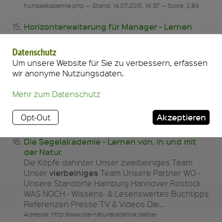
hundeakademie.php — Stand: 14.07.2015, 14:37 — Score: 2,84
Horizonterweiterung für Manager - Lernen
von, in und mit der Natur.
Die Köpfe dahinter Unser zweibeiniges Team
Datenschutz
vierbeiniges
Unser
Team Unsere Partner WO -
Um unsere Website für Sie zu verbessern, erfassen
Unsere Standorte Hamburg Hannover Rostock
wir anonyme Nutzungsdaten.
WAS NOCH - Wissens- & Lesenswertes Buchtipps
Referenzen Presse TV & Videos Die…
Mehr zum Datenschutz
Adresse: http://www.die-naturakademie.de/die-
segelakademie/horizonterweiterung-fuer-manager.php — Stand:
Akzeptieren
Opt-Out
14.07.2015, 14:37 — Score: 2,80
Die Segelakademie - Lernen von, in und mit
der Natur.
Die Köpfe dahinter Unser zweibeiniges Team
vierbeiniges
Unser
Team Unsere Partner WO -
Unsere Standorte Hamburg Hannover Rostock
WAS NOCH - Wissens- & Lesenswertes Buchtipps
Referenzen Presse TV & Videos Die…
Adresse: http://www.die-naturakademie.de/die-