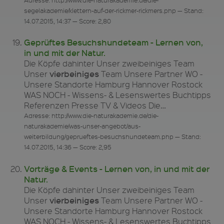
segelakademie/klettern-auf-der-rickmer-rickmers.php — Stand:
14.07.2015, 14:37 — Score: 2,80
Geprüftes Besuchshundeteam - Lernen von,
in und mit der Natur.
Die Köpfe dahinter Unser zweibeiniges Team
vierbeiniges
Unser
Team Unsere Partner WO -
Unsere Standorte Hamburg Hannover Rostock
WAS NOCH - Wissens- & Lesenswertes Buchtipps
Referenzen Presse TV & Videos Die…
Adresse: http://www.die-naturakademie.de/die-
naturakademie/was-unser-angebot/aus-
weiterbildung/geprueftes-besuchshundeteam.php — Stand:
14.07.2015, 14:36 — Score: 2,95
Vorträge & Events - Lernen von, in und mit der
Natur.
Die Köpfe dahinter Unser zweibeiniges Team
vierbeiniges
Unser
Team Unsere Partner WO -
Unsere Standorte Hamburg Hannover Rostock
WAS NOCH - Wissens- & Lesenswertes Buchtipps