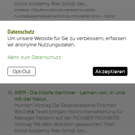
Good Academy Was bringt das…
Adresse: http://www.die-naturakademie.de/die-
hundeakademie/teamworkshop-mit-woelfen.php — Stand:
14.07.2015, 14:37 — Score: 2,80
Datenschutz
Suche - Lernen von, in und mit der Natur.
Um unsere Website für Sie zu verbessern, erfassen
Hunden Vortrag Die Segelakademie Frischen
wir anonyme Nutzungsdaten.
ins
Wind
Team bringen Horizonterweiterung für
Manager Klettern auf der RICKMER RICKMERS
Mehr zum Datenschutz
Vortrag "Mit allen Wassern gewaschen" Feel
Good Academy Was bringt das…
Akzeptieren
Opt-Out
Adresse: http://www.die-naturakademie.de/suche.php — Stand:
14.07.2015, 14:36 — Score: 2,76
WER - Die Köpfe dahinter - Lernen von, in und
mit der Natur.
Hunden Vortrag Die Segelakademie Frischen
ins
Wind
Team bringen Horizonterweiterung für
Manager Klettern auf der RICKMER RICKMERS
Vortrag "Mit allen Wassern gewaschen" Feel
Good Academy Was bringt das…