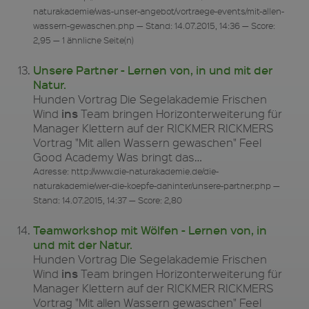
naturakademie/was-unser-angebot/vortraege-events/mit-allen-
wassern-gewaschen.php — Stand: 14.07.2015, 14:36 — Score:
2,95 — 1 ähnliche Seite(n)
Unsere Partner - Lernen von, in und mit der
Natur.
Hunden Vortrag Die Segelakademie Frischen
ins
Wind
Team bringen Horizonterweiterung für
Manager Klettern auf der RICKMER RICKMERS
Vortrag "Mit allen Wassern gewaschen" Feel
Good Academy Was bringt das…
Adresse: http://www.die-naturakademie.de/die-
naturakademie/wer-die-koepfe-dahinter/unsere-partner.php —
Stand: 14.07.2015, 14:37 — Score: 2,80
Teamworkshop mit Wölfen - Lernen von, in
und mit der Natur.
Hunden Vortrag Die Segelakademie Frischen
ins
Wind
Team bringen Horizonterweiterung für
Manager Klettern auf der RICKMER RICKMERS
Vortrag "Mit allen Wassern gewaschen" Feel