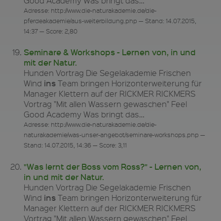
Good Academy Was bringt das…
Adresse: http://www.die-naturakademie.de/die-
pferdeakademie/aus-weiterbildung.php — Stand: 14.07.2015,
14:37 — Score: 2,80
Seminare & Workshops - Lernen von, in und
mit der Natur.
Hunden Vortrag Die Segelakademie Frischen
ins
Wind
Team bringen Horizonterweiterung für
Manager Klettern auf der RICKMER RICKMERS
Vortrag "Mit allen Wassern gewaschen" Feel
Good Academy Was bringt das…
Adresse: http://www.die-naturakademie.de/die-
naturakademie/was-unser-angebot/seminare-workshops.php —
Stand: 14.07.2015, 14:36 — Score: 3,11
"Was lernt der Boss vom Ross?" - Lernen von,
in und mit der Natur.
Hunden Vortrag Die Segelakademie Frischen
ins
Wind
Team bringen Horizonterweiterung für
Manager Klettern auf der RICKMER RICKMERS
Vortrag "Mit allen Wassern gewaschen" Feel